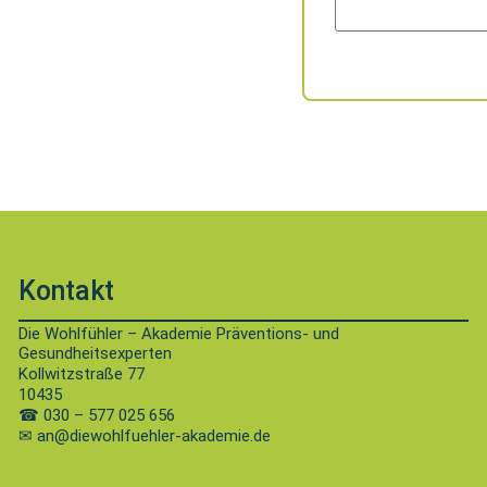
Kontakt
Die Wohlfühler – Akademie Präventions- und
Gesundheitsexperten
Kollwitzstraße 77
10435
☎
030 – 577 025 656
✉ an@diewohlfuehler-akademie.de