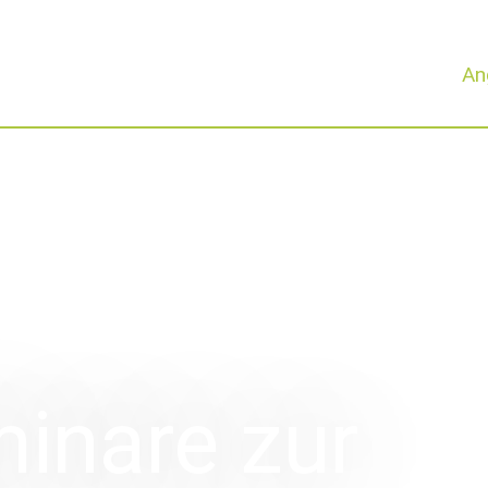
An
inare zur