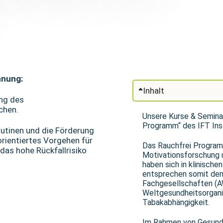
hnung:
Inhalt
ung des
chen.
Unsere Kurse & Seminar
Programm“ des IFT Inst
outinen und die Förderung
orientiertes Vorgehen für
Das Rauchfrei Program
 das hohe Rückfallrisiko
Motivationsforschung 
haben sich in klinisch
entsprechen somit den 
Fachgesellschaften (A
Weltgesundheitsorgani
Tabakabhängigkeit.
Im Rahmen von Gesund