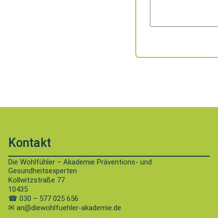
Kontakt
Die Wohlfühler – Akademie Präventions- und
Gesundheitsexperten
Kollwitzstraße 77
10435
☎
030 – 577 025 656
✉ an@diewohlfuehler-akademie.de