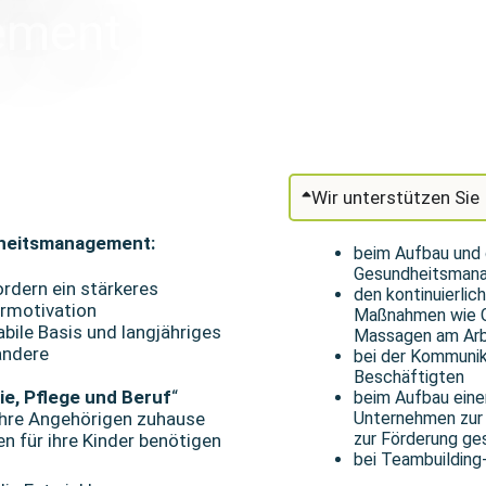
ement
Wir unterstützen Sie
dheitsmanagement:
beim Aufbau und d
Gesundheitsmana
dern ein stärkeres
den kontinuierli
ermotivation
Maßnahmen wie G
abile Basis und langjähriges
Massagen am Arb
andere
bei der Kommunik
Beschäftigten
ie, Pflege und Beruf
“
beim Aufbau eine
ihre Angehörigen zuhause
Unternehmen zur 
zur Förderung g
n für ihre Kinder benötigen
bei Teambuildin