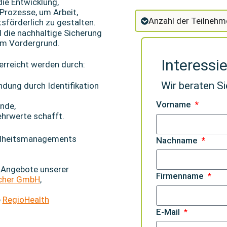
die Entwicklung,
Prozesse, um Arbeit,
Anzahl der Teilnehm
sförderlich zu gestalten.
 die nachhaltige Sicherung
 im Vordergrund.
Interessi
erreicht werden durch:
Wir beraten Si
ndung durch Identifikation
Vorname
nde,
ehrwerte schafft.
undheitsmanagements
Nachname
 Angebote unserer
Firmenname
cher GmbH
,
e
RegioHealth
E-Mail