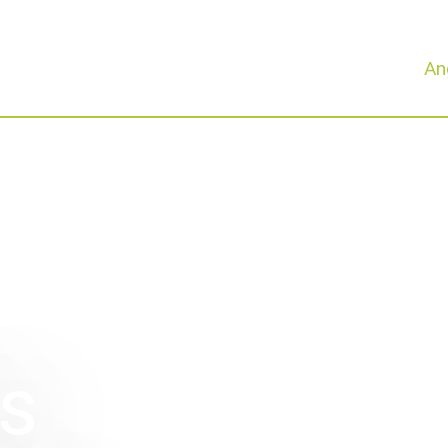
An
es