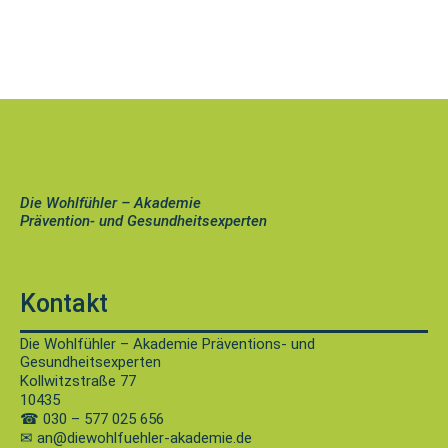
Die Wohlfühler – Akademie
Prävention- und Gesundheitsexperten
Kontakt
Die Wohlfühler – Akademie Präventions- und
Gesundheitsexperten
Kollwitzstraße 77
10435
☎
030 – 577 025 656
✉ an@diewohlfuehler-akademie.de